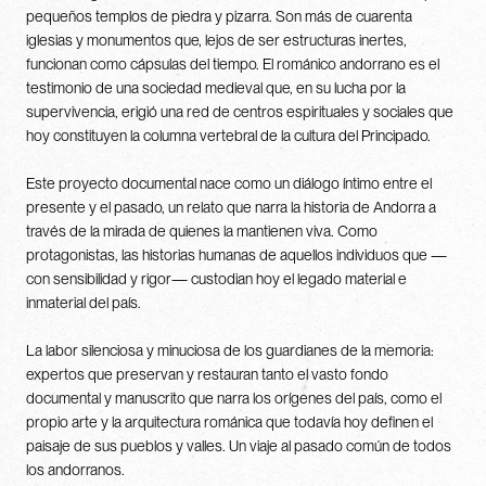
pequeños templos de piedra y pizarra. Son más de cuarenta
iglesias y monumentos que, lejos de ser estructuras inertes,
funcionan como cápsulas del tiempo. El románico andorrano es el
testimonio de una sociedad medieval que, en su lucha por la
supervivencia, erigió una red de centros espirituales y sociales que
hoy constituyen la columna vertebral de la cultura del Principado.
Este proyecto documental nace como un diálogo íntimo entre el
presente y el pasado, un relato que narra la historia de Andorra a
través de la mirada de quienes la mantienen viva. Como
protagonistas, las historias humanas de aquellos individuos que —
con sensibilidad y rigor— custodian hoy el legado material e
inmaterial del país.
La labor silenciosa y minuciosa de los guardianes de la memoria:
expertos que preservan y restauran tanto el vasto fondo
documental y manuscrito que narra los orígenes del país, como el
propio arte y la arquitectura románica que todavía hoy definen el
paisaje de sus pueblos y valles. Un viaje al pasado común de todos
los andorranos.