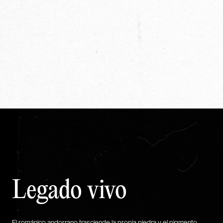
Legado vivo
El románico andorrano trasciende la propia piedra y el pigmento