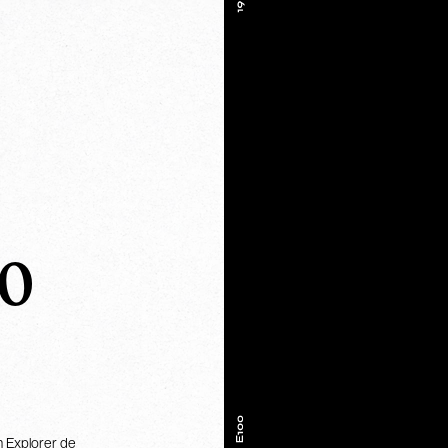
go
n Explorer de