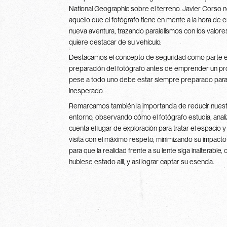
National Geographic sobre el terreno. Javier Corso 
aquello que el fotógrafo tiene en mente a la hora de 
nueva aventura, trazando paralelismos con los valor
quiere destacar de su vehículo.
Destacamos el concepto de seguridad como parte es
preparación del fotógrafo antes de emprender un p
pese a todo uno debe estar siempre preparado para 
inesperado.
Remarcamos también la importancia de reducir nuestr
entorno, observando cómo el fotógrafo estudia, anali
cuenta el lugar de exploración para tratar el espacio 
visita con el máximo respeto, minimizando su impacto
para que la realidad frente a su lente siga inalterable,
hubiese estado allí, y así lograr captar su esencia.