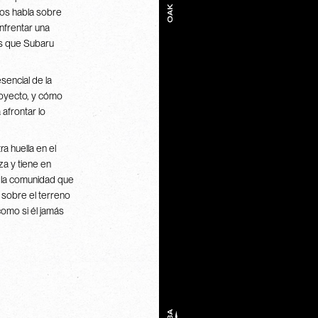
nos habla sobre
enfrentar una
es que Subaru
encial de la
royecto, y cómo
afrontar lo
a huella en el
za y tiene en
y la comunidad que
 sobre el terreno
 como si él jamás