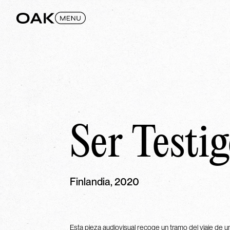
Ser Testi
Finlandia, 2020
Esta pieza audiovisual recoge un tramo del viaje de u